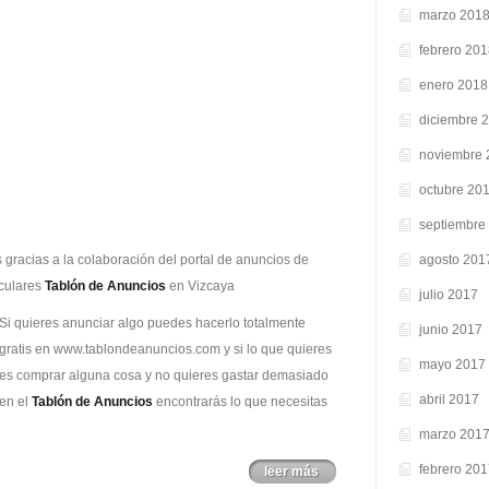
30-
marzo 201
12-
febrero 20
2015
enero 2018
diciembre 
noviembre 
octubre 20
septiembre
 gracias a la colaboración del portal de anuncios de
agosto 201
culares
Tablón de Anuncios
en Vizcaya
julio 2017
Si quieres anunciar algo puedes hacerlo totalmente
junio 2017
gratis en www.tablondeanuncios.com y si lo que quieres
mayo 2017
es comprar alguna cosa y no quieres gastar demasiado
abril 2017
en el
Tablón de Anuncios
encontrarás lo que necesitas
marzo 201
febrero 20
leer más