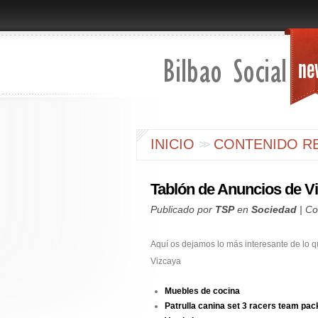
INICIO
CONTENIDO RE
>
>
Tablón de Anuncios de V
Publicado por
TSP
en
Sociedad
|
Co
Aquí os dejamos lo más interesante de lo 
Vizcaya
Muebles de cocina
Patrulla canina set 3 racers team pac