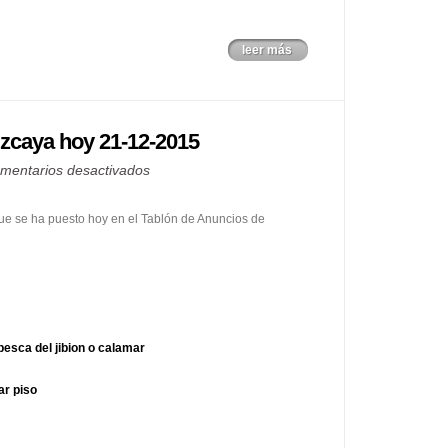
leer más
izcaya hoy 21-12-2015
en
mentarios desactivados
Tablón
de
que se ha puesto hoy en el Tablón de Anuncios de
Anuncios
de
Vizcaya
hoy
21-
pesca del jibion o calamar
12-
2015
ar piso