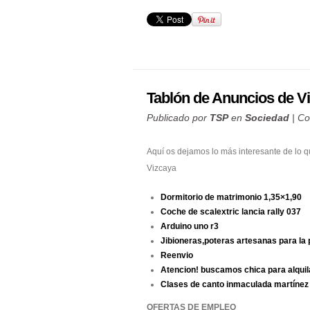
Tablón de Anuncios de V
Publicado por
TSP
en
Sociedad
|
Co
Aquí os dejamos lo más interesante de lo 
Vizcaya
Dormitorio de matrimonio 1,35×1,90
Coche de scalextric lancia rally 037
Arduino uno r3
Jibioneras,poteras artesanas para la 
Reenvio
Atencion! buscamos chica para alquil
Clases de canto inmaculada martínez
OFERTAS DE EMPLEO