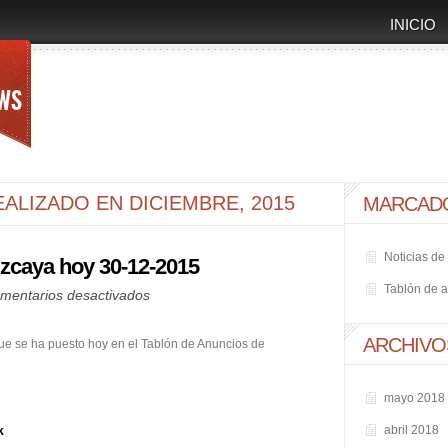
INICIO
ALIZADO EN DICIEMBRE, 2015
MARCAD
Noticias d
izcaya hoy 30-12-2015
Tablón de a
en
mentarios desactivados
Tablón
de
ARCHIVO
que se ha puesto hoy en el Tablón de Anuncios de
Anuncios
de
mayo 2018
Vizcaya
abril 2018
k
hoy