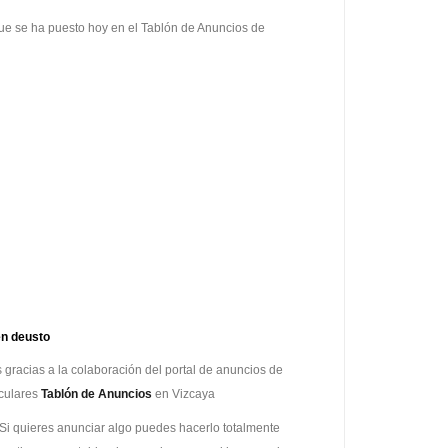
Tablón
de
que se ha puesto hoy en el Tablón de Anuncios de
Anuncios
de
Vizcaya
hoy
18-
12-
2015
en deusto
 gracias a la colaboración del portal de anuncios de
culares
Tablón de Anuncios
en Vizcaya
Si quieres anunciar algo puedes hacerlo totalmente