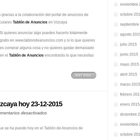
noviembre 
octubre 20
 gracias a la colaboración del portal de anuncios de
culares
Tablón de Anuncios
en Vizcaya
septiembre
Si quieres anunciar algo puedes hacerlo totalmente
agosto 201
gratis en www.tablondeanuncios.com y si lo que quieres
julio 2015
es comprar alguna cosa y no quieres gastar demasiado
junio 2015
en el
Tablón de Anuncios
encontrarás lo que necesitas
mayo 2015
abril 2015
leer más
marzo 201
febrero 20
izcaya hoy 23-12-2015
enero 2015
en
mentarios desactivados
diciembre 
Tablón
noviembre 
de
que se ha puesto hoy en el Tablón de Anuncios de
octubre 20
Anuncios