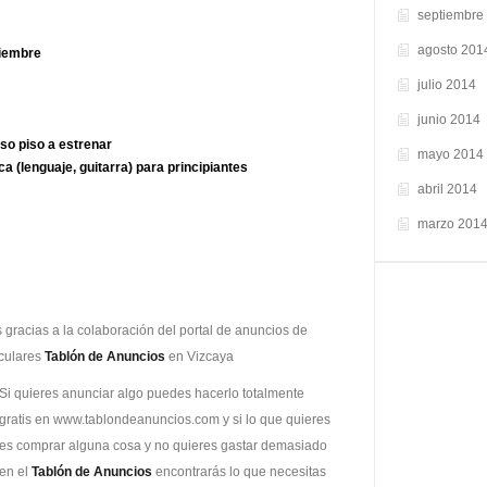
de
septiembre
Vizcaya
agosto 201
ciembre
hoy
julio 2014
23-
12-
junio 2014
2015
so piso a estrenar
mayo 2014
a (lenguaje, guitarra) para principiantes
abril 2014
marzo 201
 gracias a la colaboración del portal de anuncios de
culares
Tablón de Anuncios
en Vizcaya
Si quieres anunciar algo puedes hacerlo totalmente
gratis en www.tablondeanuncios.com y si lo que quieres
es comprar alguna cosa y no quieres gastar demasiado
en el
Tablón de Anuncios
encontrarás lo que necesitas