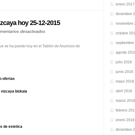
enero 2017
diciembre 
izcaya hoy 25-12-2015
noviembre 
en
mentarios desactivados
octubre 20
Tablón
septiembre
de
que se ha puesto hoy en el Tablón de Anuncios de
Anuncios
agosto 201
de
julio 2016
Vizcaya
junio 2016
hoy
o ofertas
25-
mayo 2016
12-
abril 2016
 vizcaya bizkaia
2015
marzo 201
febrero 20
enero 2016
s de estetica
diciembre 