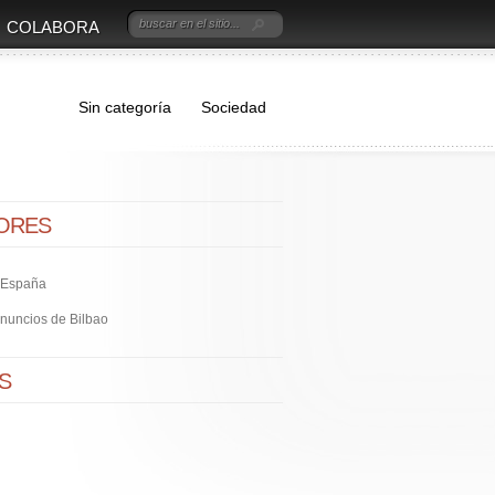
COLABORA
Sin categoría
Sociedad
ORES
e España
nuncios de Bilbao
S